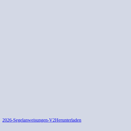
2026-Segelanweisungen-V2
Herunterladen
_______________________________________________________