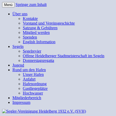
Springe zum Inhalt
Menü
Segler-Vereinigung Heidelberg
Über uns
Kontakte
1932 e.V. (SVH)
Vorstand und Vereinsgeschichte
Satzung & Gebühren
Mitglied werden
Spenden
English Information
Segeln
Segelrevier
Offene Heidelberger Stadtmeisterschaft im Segeln
Donnerstagsregatta
Jugend
Rund um den Hafen
Unser Hafen
Anfahrt
Hafenordnung
Gastliegeplätze
Hochwasser
Mitgliederbereich
Impressum