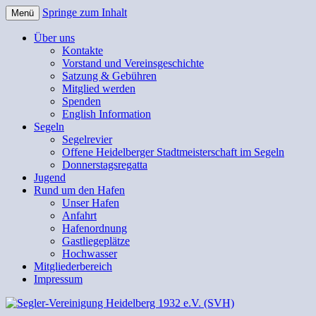
Springe zum Inhalt
Menü
Segler-Vereinigung Heidelberg
Über uns
Kontakte
1932 e.V. (SVH)
Vorstand und Vereinsgeschichte
Satzung & Gebühren
Mitglied werden
Spenden
English Information
Segeln
Segelrevier
Offene Heidelberger Stadtmeisterschaft im Segeln
Donnerstagsregatta
Jugend
Rund um den Hafen
Unser Hafen
Anfahrt
Hafenordnung
Gastliegeplätze
Hochwasser
Mitgliederbereich
Impressum