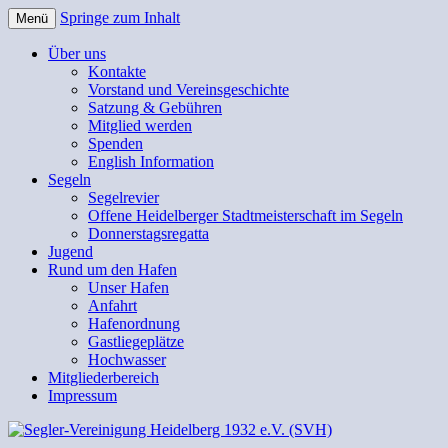
Springe zum Inhalt
Menü
Segler-Vereinigung Heidelberg
Über uns
Kontakte
1932 e.V. (SVH)
Vorstand und Vereinsgeschichte
Satzung & Gebühren
Mitglied werden
Spenden
English Information
Segeln
Segelrevier
Offene Heidelberger Stadtmeisterschaft im Segeln
Donnerstagsregatta
Jugend
Rund um den Hafen
Unser Hafen
Anfahrt
Hafenordnung
Gastliegeplätze
Hochwasser
Mitgliederbereich
Impressum